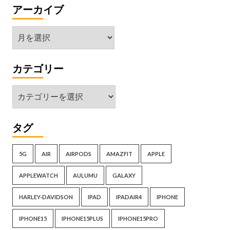
アーカイブ
ア
ー
カ
カテゴリー
イ
ブ
カ
テ
ゴ
タグ
リ
ー
5G
AIR
AIRPODS
AMAZFIT
APPLE
APPLEWATCH
AULUMU
GALAXY
HARLEY-DAVIDSON
IPAD
IPADAIR4
IPHONE
IPHONE15
IPHONE15PLUS
IPHONE15PRO