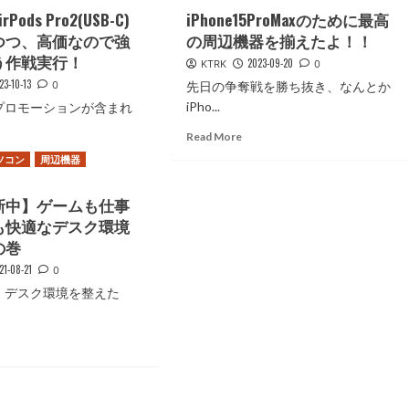
ods Pro2(USB-C)
iPhone15ProMaxのために最高
つつ、高価なので強
の周辺機器を揃えたよ！！
う作戦実行！
2023-09-20
KTRK
0
23-10-13
0
先日の争奪戦を勝ち抜き、なんとか
iPho...
プロモーションが含まれ
Read
Read More
more
ad
ソコン
周辺機器
about
re
iPhone15ProMax
out
新中】ゲームも仕事
の
た
も快適なデスク環境
め
の巻
に
21-08-21
0
最
rPods
高
、デスク環境を整えた
o2(USB-
の
.
周
ad
辺
re
機
out
器
随
を