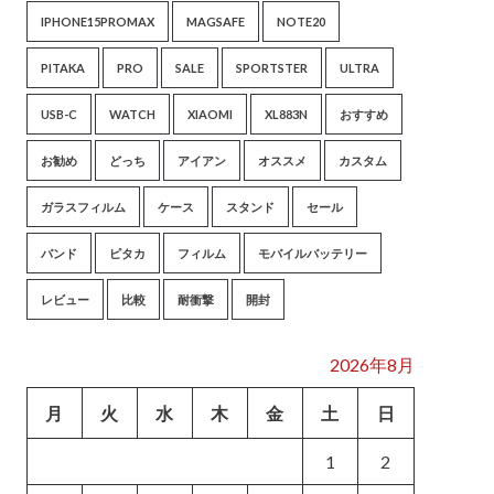
IPHONE15PROMAX
MAGSAFE
NOTE20
PITAKA
PRO
SALE
SPORTSTER
ULTRA
USB-C
WATCH
XIAOMI
XL883N
おすすめ
お勧め
どっち
アイアン
オススメ
カスタム
ガラスフィルム
ケース
スタンド
セール
バンド
ピタカ
フィルム
モバイルバッテリー
レビュー
比較
耐衝撃
開封
2026年8月
月
火
水
木
金
土
日
1
2