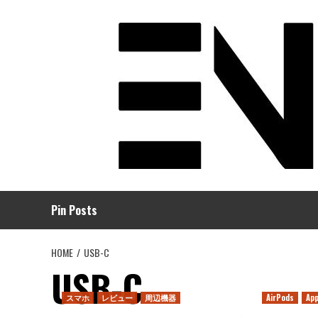
コ
ン
テ
ン
ツ
へ
ス
キ
ッ
プ
Pin Posts
HOME
USB-C
USB-C
スマホ
レビュー
周辺機器
AirPods
App