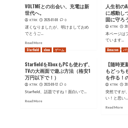
VOLTMEとの出会い、充電は新
人生初のAirP
世代へ。
に感動し
固に守ろ
2025-01-08
KTRK
0
20
遅くなりましたが、明けましておめ
KTRK
でとうご...
本ページは
ています...
Read
Read More
more
Re
Read More
Starfield
xbox
ゲーム
Amazon
パ
about
mo
VOLTME
ab
StarfieldをXboxもPCも使わず、
【随時更
と
人
の
TVの大画面で遊ぶ方法（格安1
もどっち
生
出
初
万円以下で！）
を作る！
会
の
2023-09-12
20
KTRK
0
KTRK
い、
Ai
充
Starfield、話題ですね！面白いで...
突然ですが
Pr
電
C)
い！と思い..
Read
Read More
は
に
more
Re
新
Read More
感
about
mo
世
動
Starfield
ab
代
し
を
【
へ。
つ
Xbox