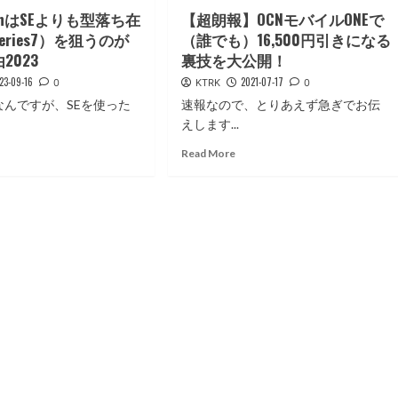
atchはSEよりも型落ち在
【超朗報】OCNモバイルONEで
eries7）を狙うのが
（誰でも）16,500円引きになる
2023
裏技を大公開！
23-09-16
2021-07-17
0
KTRK
0
なんですが、SEを使った
速報なので、とりあえず急ぎでお伝
えします...
ad
Read
Read More
re
more
out
about
pleWatch
【超
朗
報】
OCN
モ
バ
イ
ル
ONE
で
（誰
特
で