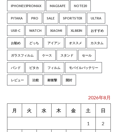
IPHONE15PROMAX
MAGSAFE
NOTE20
PITAKA
PRO
SALE
SPORTSTER
ULTRA
USB-C
WATCH
XIAOMI
XL883N
おすすめ
お勧め
どっち
アイアン
オススメ
カスタム
ガラスフィルム
ケース
スタンド
セール
バンド
ピタカ
フィルム
モバイルバッテリー
レビュー
比較
耐衝撃
開封
2026年8月
月
火
水
木
金
土
日
1
2