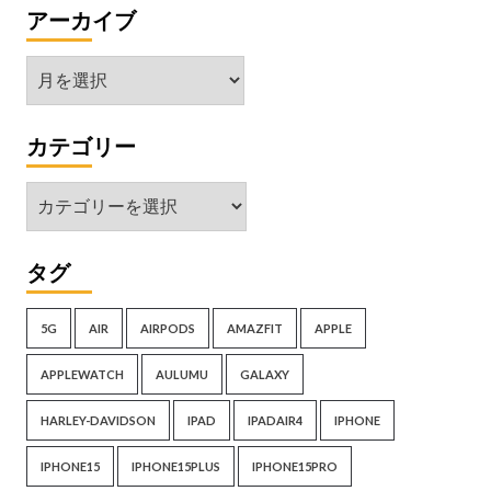
アーカイブ
ア
ー
カ
カテゴリー
イ
ブ
カ
テ
ゴ
タグ
リ
ー
5G
AIR
AIRPODS
AMAZFIT
APPLE
APPLEWATCH
AULUMU
GALAXY
HARLEY-DAVIDSON
IPAD
IPADAIR4
IPHONE
IPHONE15
IPHONE15PLUS
IPHONE15PRO