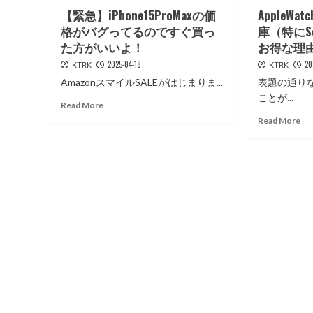
【緊急】iPhone15ProMaxの価
AppleW
格がバグってるのですぐ買っ
庫（特にS
た方がいいよ！
お得な理由
2025-04-18
20
KTRK
KTRK
AmazonスマイルSALEがはじまりま...
表題の通り
ことが...
Read
Read More
more
Re
Read More
about
mo
【緊
ab
急】
Ap
iPhone15ProMax
は
の
SE
価
よ
格
り
が
も
バ
型
グ
落
っ
ち
て
在
る
庫
の
（