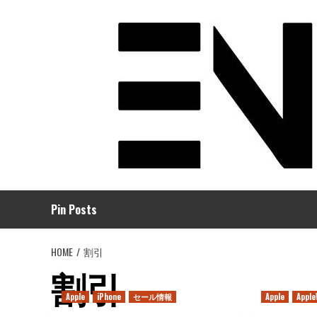
コ
ン
テ
ン
ツ
へ
ス
キ
ッ
プ
Pin Posts
HOME
割引
割引
Apple
iPhone
セール情報
Apple
Appl