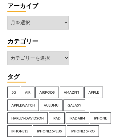
アーカイブ
ア
ー
カ
カテゴリー
イ
ブ
カ
テ
ゴ
タグ
リ
ー
5G
AIR
AIRPODS
AMAZFIT
APPLE
APPLEWATCH
AULUMU
GALAXY
HARLEY-DAVIDSON
IPAD
IPADAIR4
IPHONE
IPHONE15
IPHONE15PLUS
IPHONE15PRO