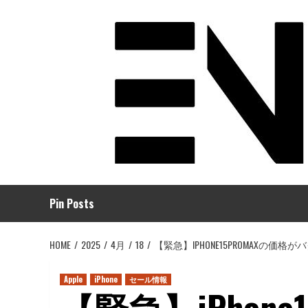
コ
ン
テ
ン
ツ
へ
ス
キ
ッ
プ
Pin Posts
HOME
2025
4月
18
【緊急】IPHONE15PROMAXの
Apple
iPhone
セール情報
【緊急】iPhone