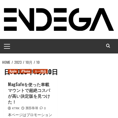
コ
ン
テ
ン
ツ
へ
メ
ス
イ
キ
ン
ッ
HOME
メ
2023
10月
10
プ
ニ
日:
2023年10月10日
Apple
iPhone
カー用品
ュ
ー
MagSafeを使った車載
マウントで超絶コスパ
が高い決定版を見つけ
た！
2023-10-10
KTRK
0
本ページはプロモーション