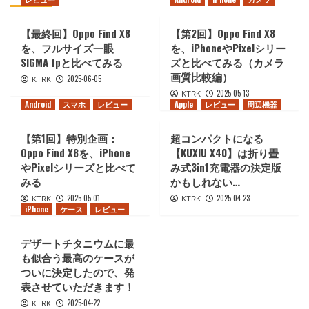
【最終回】Oppo Find X8
【第2回】Oppo Find X8
を、フルサイズ一眼
を、iPhoneやPixelシリー
SIGMA fpと比べてみる
ズと比べてみる（カメラ
画質比較編）
2025-06-05
KTRK
2025-05-13
KTRK
Android
スマホ
レビュー
Apple
レビュー
周辺機器
【第1回】特別企画：
超コンパクトになる
Oppo Find X8を、iPhone
【KUXIU X40】は折り畳
やPixelシリーズと比べて
み式3in1充電器の決定版
みる
かもしれない…
2025-05-01
2025-04-23
KTRK
KTRK
iPhone
ケース
レビュー
デザートチタニウムに最
も似合う最高のケースが
ついに決定したので、発
表させていただきます！
2025-04-22
KTRK