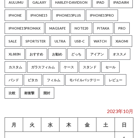
AULUMU
GALAXY
HARLEY-DAVIDSON
IPAD
IPADAIR4
IPHONE
IPHONE15
IPHONE15PLUS
IPHONE15PRO
IPHONE15PROMAX
MAGSAFE
NOTE20
PITAKA
PRO
SALE
SPORTSTER
ULTRA
USB-C
WATCH
XIAOMI
XL883N
おすすめ
お勧め
どっち
アイアン
オススメ
カスタム
ガラスフィルム
ケース
スタンド
セール
バンド
ピタカ
フィルム
モバイルバッテリー
レビュー
比較
耐衝撃
開封
2023年10月
月
火
水
木
金
土
日