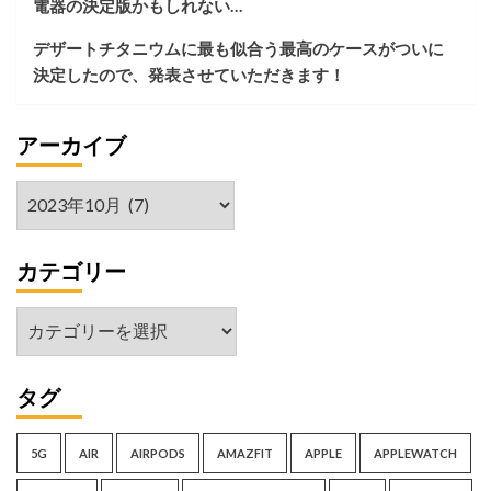
電器の決定版かもしれない…
い
決
デザートチタニウムに最も似合う最高のケースがついに
定
決定したので、発表させていただきます！
版
を
見
アーカイブ
つ
け
た！
ア
ー
カ
カテゴリー
イ
ブ
カ
テ
ゴ
タグ
リ
ー
5G
AIR
AIRPODS
AMAZFIT
APPLE
APPLEWATCH