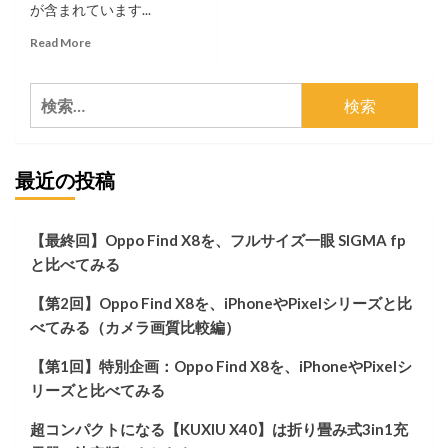
が含まれています...
Read
Read More
more
about
検
MagSafe
を
索:
使
っ
最近の投稿
た
車
載
マ
【最終回】Oppo Find X8を、フルサイズ一眼 SIGMA fp
ウ
と比べてみる
ン
ト
【第2回】Oppo Find X8を、iPhoneやPixelシリーズと比
で
超
べてみる（カメラ画質比較編）
絶
コ
【第1回】特別企画：Oppo Find X8を、iPhoneやPixelシ
ス
リーズと比べてみる
パ
が
超コンパクトになる【KUXIU X40】は折り畳み式3in1充
高