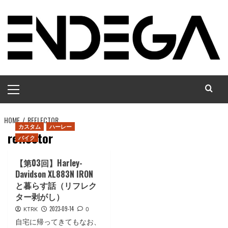
コ
ン
テ
ン
ツ
へ
メ
ス
イ
キ
ン
ッ
HOME
メ
REFLECTOR
プ
カスタム
ハーレー
ニ
reflector
バイク
ュ
ー
【第03回】Harley-
Davidson XL883N IRON
と暮らす話（リフレク
ター剥がし）
2023-09-14
KTRK
0
自宅に帰ってきてもなお、