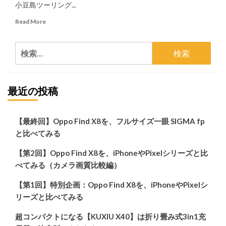
小豆島ツーリング...
Read
Read More
more
about
検
【第
03
索:
回】
Harley-
最近の投稿
Davidson
XL883N
IRON
と
【最終回】Oppo Find X8を、フルサイズ一眼 SIGMA fp
暮
と比べてみる
ら
す
【第2回】Oppo Find X8を、iPhoneやPixelシリーズと比
話
（リ
べてみる（カメラ画質比較編）
フ
レ
【第1回】特別企画：Oppo Find X8を、iPhoneやPixelシ
ク
リーズと比べてみる
タ
ー
超コンパクトになる【KUXIU X40】は折り畳み式3in1充
剥