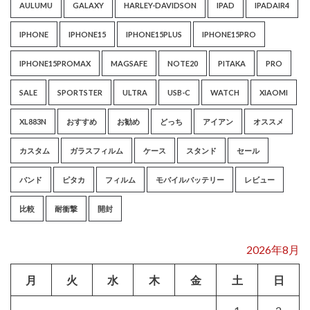
AULUMU
GALAXY
HARLEY-DAVIDSON
IPAD
IPADAIR4
IPHONE
IPHONE15
IPHONE15PLUS
IPHONE15PRO
IPHONE15PROMAX
MAGSAFE
NOTE20
PITAKA
PRO
SALE
SPORTSTER
ULTRA
USB-C
WATCH
XIAOMI
XL883N
おすすめ
お勧め
どっち
アイアン
オススメ
カスタム
ガラスフィルム
ケース
スタンド
セール
バンド
ピタカ
フィルム
モバイルバッテリー
レビュー
比較
耐衝撃
開封
2026年8月
月
火
水
木
金
土
日