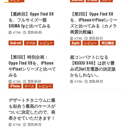
【最終回】Oppo Find X8
【第2回】Oppo Find X8
を、フルサイズ一眼
を、iPhoneやPixelシリー
SIGMA fpと比べてみる
ズと比べてみる（カメラ
画質比較編）
2025-06-05
KTRK
2025-05-13
KTRK
Android
スマホ
レビュー
Apple
レビュー
周辺機器
【第1回】特別企画：
超コンパクトになる
Oppo Find X8を、iPhone
【KUXIU X40】は折り畳
やPixelシリーズと比べて
み式3in1充電器の決定版
みる
かもしれない…
2025-05-01
2025-04-23
KTRK
KTRK
iPhone
ケース
レビュー
デザートチタニウムに最
も似合う最高のケースが
ついに決定したので、発
表させていただきます！
2025-04-22
KTRK