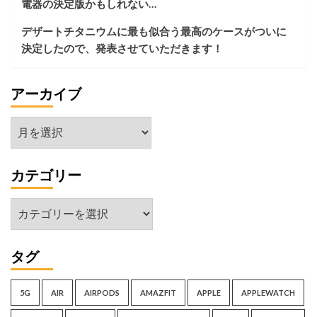
電器の決定版かもしれない…
が
し）
デザートチタニウムに最も似合う最高のケースがついに
決定したので、発表させていただきます！
アーカイブ
ア
ー
カ
カテゴリー
イ
ブ
カ
テ
ゴ
タグ
リ
ー
5G
AIR
AIRPODS
AMAZFIT
APPLE
APPLEWATCH