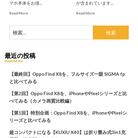
マホ本体をお借...
が含まれています...
Read
Read
Read More
Read More
more
more
about
about
検
【第
あ
1
え
索:
回】
て
特
『貼
最近の投稿
別
り
企
付
画：
け
Oppo
な
【最終回】Oppo Find X8を、フルサイズ一眼 SIGMA fp
Find
い』
と比べてみる
X8
と
を、
い
【第2回】Oppo Find X8を、iPhoneやPixelシリーズと比
iPhone
う
や
選
べてみる（カメラ画質比較編）
Pixel
択。
シ
MOFT
【第1回】特別企画：Oppo Find X8を、iPhoneやPixelシ
リ
非
リーズと比べてみる
ー
粘
ズ
着
超コンパクトになる【KUXIU X40】は折り畳み式3in1充
と
多