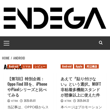
コ
ン
テ
ン
ツ
へ
メ
ス
イ
キ
ン
ッ
HOME
メ
ANDROID
プ
ニ
Android
Android
スマホ
レビュー
Android
Apple
周辺機器
ュ
ー
【第1回】特別企画：
あえて『貼り付けな
Oppo Find X8を、iPhone
い』という選択。MOFT
やPixelシリーズと比べ
非粘着多機能スタンド
てみる
が想像以上に使えた件
2025-05-01
2025-04-22
KTRK
KTRK
当記事は、OPPO様からス
本ページはプロモーション