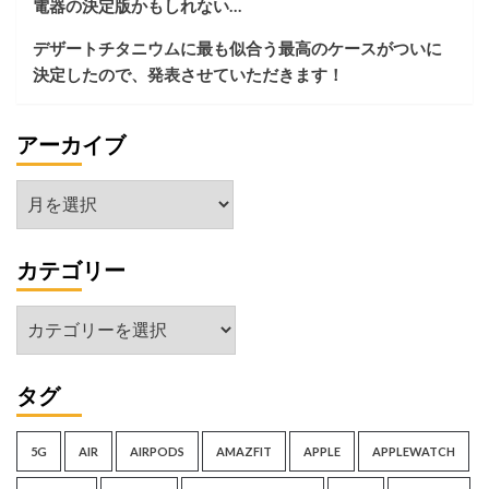
電器の決定版かもしれない…
比
機
べ
能
デザートチタニウムに最も似合う最高のケースがついに
て
ス
決定したので、発表させていただきます！
み
タ
る
ン
ド
アーカイブ
が
想
像
ア
以
ー
上
に
カ
使
カテゴリー
イ
え
ブ
た
カ
件
テ
ゴ
タグ
リ
ー
5G
AIR
AIRPODS
AMAZFIT
APPLE
APPLEWATCH