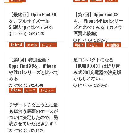
【最終回】Oppo Find X8
【第2回】Oppo Find X8
を、フルサイズ一眼
を、iPhoneやPixelシリー
SIGMA fpと比べてみる
ズと比べてみる（カメラ
画質比較編）
2025-06-05
KTRK
2025-05-13
KTRK
Android
スマホ
レビュー
Apple
レビュー
周辺機器
【第1回】特別企画：
超コンパクトになる
Oppo Find X8を、iPhone
【KUXIU X40】は折り畳
やPixelシリーズと比べて
み式3in1充電器の決定版
みる
かもしれない…
2025-05-01
2025-04-23
KTRK
KTRK
iPhone
ケース
レビュー
デザートチタニウムに最
も似合う最高のケースが
ついに決定したので、発
表させていただきます！
2025-04-22
KTRK