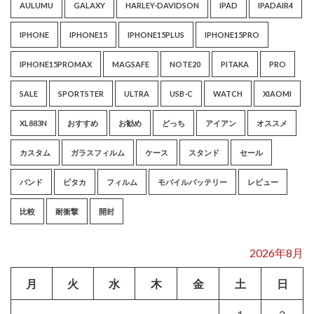
AULUMU
GALAXY
HARLEY-DAVIDSON
IPAD
IPADAIR4
IPHONE
IPHONE15
IPHONE15PLUS
IPHONE15PRO
IPHONE15PROMAX
MAGSAFE
NOTE20
PITAKA
PRO
SALE
SPORTSTER
ULTRA
USB-C
WATCH
XIAOMI
XL883N
おすすめ
お勧め
どっち
アイアン
オススメ
カスタム
ガラスフィルム
ケース
スタンド
セール
バンド
ピタカ
フィルム
モバイルバッテリー
レビュー
比較
耐衝撃
開封
2026年8月
月
火
水
木
金
土
日