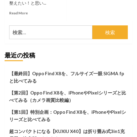
整えたい！と思い...
Read
Read More
more
about
検
【随
時
索:
更
新
最近の投稿
中】
ゲ
ー
ム
【最終回】Oppo Find X8を、フルサイズ一眼 SIGMA fp
も
と比べてみる
仕
事
【第2回】Oppo Find X8を、iPhoneやPixelシリーズと比
も
ど
べてみる（カメラ画質比較編）
っ
ち
【第1回】特別企画：Oppo Find X8を、iPhoneやPixelシ
も
リーズと比べてみる
快
適
超コンパクトになる【KUXIU X40】は折り畳み式3in1充
な