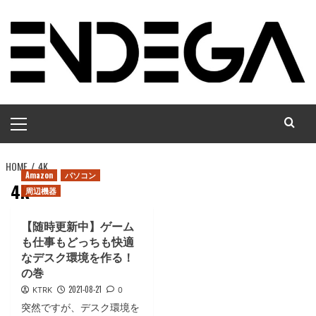
コ
ン
テ
ン
ツ
へ
メ
ス
イ
キ
ン
ッ
HOME
メ
4K
プ
Amazon
パソコン
ニ
4K
周辺機器
ュ
ー
【随時更新中】ゲーム
も仕事もどっちも快適
なデスク環境を作る！
の巻
2021-08-21
KTRK
0
突然ですが、デスク環境を