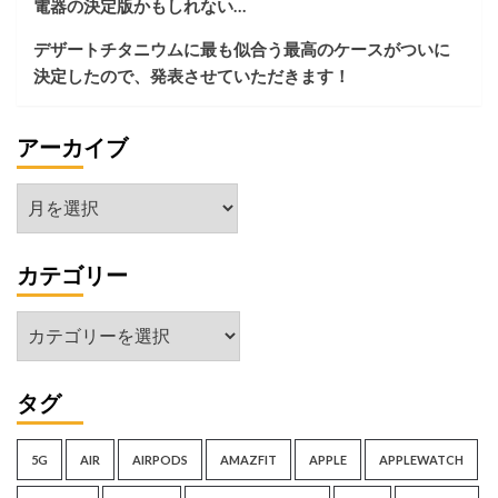
電器の決定版かもしれない…
デ
ス
デザートチタニウムに最も似合う最高のケースがついに
ク
決定したので、発表させていただきます！
環
境
を
アーカイブ
作
る！
の
ア
巻
ー
カ
カテゴリー
イ
ブ
カ
テ
ゴ
タグ
リ
ー
5G
AIR
AIRPODS
AMAZFIT
APPLE
APPLEWATCH