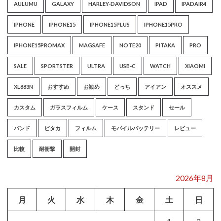
AULUMU
GALAXY
HARLEY-DAVIDSON
IPAD
IPADAIR4
IPHONE
IPHONE15
IPHONE15PLUS
IPHONE15PRO
IPHONE15PROMAX
MAGSAFE
NOTE20
PITAKA
PRO
SALE
SPORTSTER
ULTRA
USB-C
WATCH
XIAOMI
XL883N
おすすめ
お勧め
どっち
アイアン
オススメ
カスタム
ガラスフィルム
ケース
スタンド
セール
バンド
ピタカ
フィルム
モバイルバッテリー
レビュー
比較
耐衝撃
開封
2026年8月
月
火
水
木
金
土
日