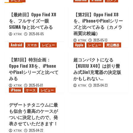
【最終回】Oppo Find X8
【第2回】Oppo Find X8
を、フルサイズ一眼
を、iPhoneやPixelシリー
SIGMA fpと比べてみる
ズと比べてみる（カメラ
画質比較編）
2025-06-05
KTRK
2025-05-13
KTRK
Android
スマホ
レビュー
Apple
レビュー
周辺機器
【第1回】特別企画：
超コンパクトになる
Oppo Find X8を、iPhone
【KUXIU X40】は折り畳
やPixelシリーズと比べて
み式3in1充電器の決定版
みる
かもしれない…
2025-05-01
2025-04-23
KTRK
KTRK
iPhone
ケース
レビュー
デザートチタニウムに最
も似合う最高のケースが
ついに決定したので、発
表させていただきます！
2025-04-22
KTRK