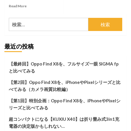
Read
Read More
more
about
検
YouTube
で
索:
バ
ズ
最近の投稿
っ
た
オ
タ
【最終回】Oppo Find X8を、フルサイズ一眼 SIGMA fp
マ
と比べてみる
ト
ー
【第2回】Oppo Find X8を、iPhoneやPixelシリーズと比
ン
を
べてみる（カメラ画質比較編）
買
っ
【第1回】特別企画：Oppo Find X8を、iPhoneやPixelシ
て、
リーズと比べてみる
子
供
超コンパクトになる【KUXIU X40】は折り畳み式3in1充
に
電器の決定版かもしれない…
渡