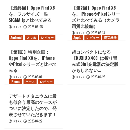
【最終回】Oppo Find X8
【第2回】Oppo Find X8
を、フルサイズ一眼
を、iPhoneやPixelシリー
SIGMA fpと比べてみる
ズと比べてみる（カメラ
画質比較編）
2025-06-05
KTRK
2025-05-13
KTRK
Android
スマホ
レビュー
Apple
レビュー
周辺機器
【第1回】特別企画：
超コンパクトになる
Oppo Find X8を、iPhone
【KUXIU X40】は折り畳
やPixelシリーズと比べて
み式3in1充電器の決定版
みる
かもしれない…
2025-05-01
2025-04-23
KTRK
KTRK
iPhone
ケース
レビュー
デザートチタニウムに最
も似合う最高のケースが
ついに決定したので、発
表させていただきます！
2025-04-22
KTRK