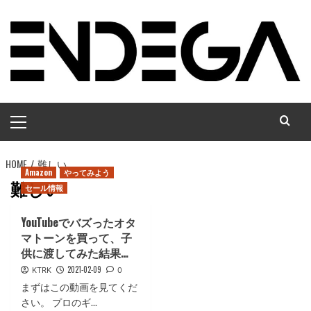
コ
ン
テ
ン
ツ
へ
メ
ス
イ
キ
ン
ッ
HOME
メ
難しい
プ
Amazon
やってみよう
ニ
難しい
セール情報
ュ
ー
YouTubeでバズったオタ
マトーンを買って、子
供に渡してみた結果…
2021-02-09
KTRK
0
まずはこの動画を見てくだ
さい。 プロのギ...