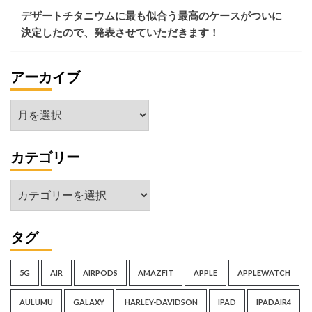
し
デザートチタニウムに最も似合う最高のケースがついに
て
決定したので、発表させていただきます！
み
た
結
アーカイブ
果…
ア
ー
カ
カテゴリー
イ
ブ
カ
テ
ゴ
タグ
リ
ー
5G
AIR
AIRPODS
AMAZFIT
APPLE
APPLEWATCH
AULUMU
GALAXY
HARLEY-DAVIDSON
IPAD
IPADAIR4