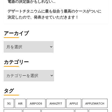
電器の決定版かもしれない…
意
味
デザートチタニウムに最も似合う最高のケースがついに
と
決定したので、発表させていただきます！
は？
アーカイブ
ア
ー
カ
カテゴリー
イ
ブ
カ
テ
ゴ
タグ
リ
ー
5G
AIR
AIRPODS
AMAZFIT
APPLE
APPLEWATCH