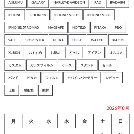
AULUMU
GALAXY
HARLEY-DAVIDSON
IPAD
IPADAIR4
IPHONE
IPHONE15
IPHONE15PLUS
IPHONE15PRO
IPHONE15PROMAX
MAGSAFE
NOTE20
PITAKA
PRO
SALE
SPORTSTER
ULTRA
USB-C
WATCH
XIAOMI
XL883N
おすすめ
お勧め
どっち
アイアン
オススメ
カスタム
ガラスフィルム
ケース
スタンド
セール
バンド
ピタカ
フィルム
モバイルバッテリー
レビュー
比較
耐衝撃
開封
2026年8月
月
火
水
木
金
土
日