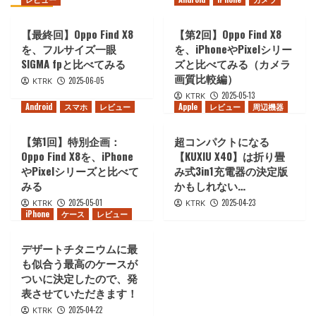
【最終回】Oppo Find X8
【第2回】Oppo Find X8
を、フルサイズ一眼
を、iPhoneやPixelシリー
SIGMA fpと比べてみる
ズと比べてみる（カメラ
画質比較編）
2025-06-05
KTRK
2025-05-13
KTRK
Android
スマホ
レビュー
Apple
レビュー
周辺機器
【第1回】特別企画：
超コンパクトになる
Oppo Find X8を、iPhone
【KUXIU X40】は折り畳
やPixelシリーズと比べて
み式3in1充電器の決定版
みる
かもしれない…
2025-05-01
2025-04-23
KTRK
KTRK
iPhone
ケース
レビュー
デザートチタニウムに最
も似合う最高のケースが
ついに決定したので、発
表させていただきます！
2025-04-22
KTRK