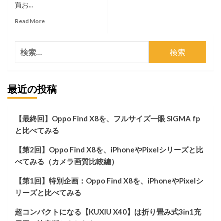
買お...
Read
Read More
more
about
検
新
型
索:
AirPods4
を
最近の投稿
ス
ル
ー
し
【最終回】Oppo Find X8を、フルサイズ一眼 SIGMA fp
て、
と比べてみる
AirPods
Pro2
【第2回】Oppo Find X8を、iPhoneやPixelシリーズと比
を
今
べてみる（カメラ画質比較編）
更
あ
【第1回】特別企画：Oppo Find X8を、iPhoneやPixelシ
え
リーズと比べてみる
て
買
超コンパクトになる【KUXIU X40】は折り畳み式3in1充
う