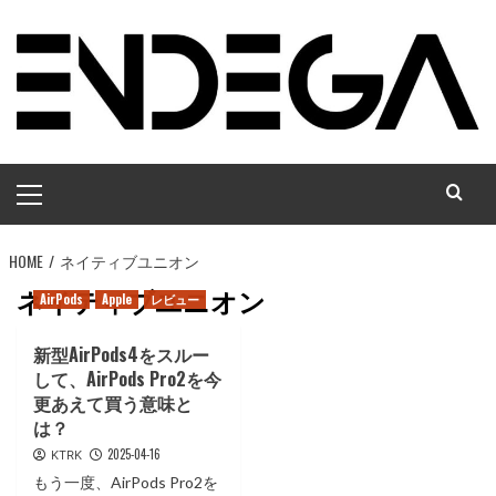
コ
ン
テ
ン
ツ
へ
メ
ス
イ
キ
ン
ッ
HOME
メ
ネイティブユニオン
プ
ニ
ネイティブユニオン
AirPods
Apple
レビュー
ュ
ー
新型AirPods4をスルー
して、AirPods Pro2を今
更あえて買う意味と
は？
2025-04-16
KTRK
もう一度、AirPods Pro2を