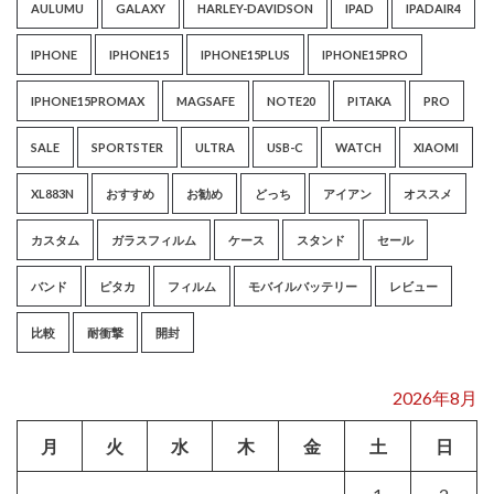
AULUMU
GALAXY
HARLEY-DAVIDSON
IPAD
IPADAIR4
IPHONE
IPHONE15
IPHONE15PLUS
IPHONE15PRO
IPHONE15PROMAX
MAGSAFE
NOTE20
PITAKA
PRO
SALE
SPORTSTER
ULTRA
USB-C
WATCH
XIAOMI
XL883N
おすすめ
お勧め
どっち
アイアン
オススメ
カスタム
ガラスフィルム
ケース
スタンド
セール
バンド
ピタカ
フィルム
モバイルバッテリー
レビュー
比較
耐衝撃
開封
2026年8月
月
火
水
木
金
土
日