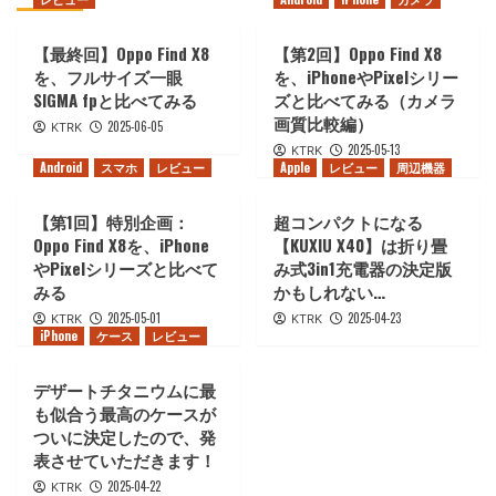
【最終回】Oppo Find X8
【第2回】Oppo Find X8
を、フルサイズ一眼
を、iPhoneやPixelシリー
SIGMA fpと比べてみる
ズと比べてみる（カメラ
画質比較編）
2025-06-05
KTRK
2025-05-13
KTRK
Android
スマホ
レビュー
Apple
レビュー
周辺機器
【第1回】特別企画：
超コンパクトになる
Oppo Find X8を、iPhone
【KUXIU X40】は折り畳
やPixelシリーズと比べて
み式3in1充電器の決定版
みる
かもしれない…
2025-05-01
2025-04-23
KTRK
KTRK
iPhone
ケース
レビュー
デザートチタニウムに最
も似合う最高のケースが
ついに決定したので、発
表させていただきます！
2025-04-22
KTRK