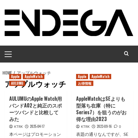
コ
ン
テ
ン
ツ
へ
メ
ス
イ
キ
ン
ッ
HOME
メ
アップルウォッチ
プ
Apple
AppleWatch
Apple
AppleWatch
ニ
アップルウォッチ
AULUMU
お得情報
ュ
ー
AULUMUのApple Watch用
AppleWatchはSEよりも
バンドA02と純正のスポ
型落ち在庫（特に
ーツバンドと比較して
Series7）を狙うのがお
みた
得な理由2023
2025-04-17
2023-09-16
KTRK
KTRK
0
本ページはプロモーション
表題の通りなんですが、SE