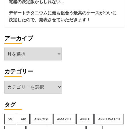
電器の決定版かもしれない…
ド
お
と
得
デザートチタニウムに最も似合う最高のケースがついに
比
な
決定したので、発表させていただきます！
較
理
し
由
て
2023
アーカイブ
み
た
ア
ー
カ
カテゴリー
イ
ブ
カ
テ
ゴ
タグ
リ
ー
5G
AIR
AIRPODS
AMAZFIT
APPLE
APPLEWATCH