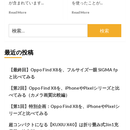
が含まれています...
を使ったことが...
Read
Read
Read More
Read More
more
more
about
about
検
AULUMU
AppleWatch
の
は
索:
Apple
SE
Watch
よ
最近の投稿
用
り
バ
も
ン
型
ド
落
【最終回】Oppo Find X8を、フルサイズ一眼 SIGMA fp
A02
ち
と比べてみる
と
在
純
庫
【第2回】Oppo Find X8を、iPhoneやPixelシリーズと比
正
（特
の
に
べてみる（カメラ画質比較編）
ス
Series7）
ポ
を
【第1回】特別企画：Oppo Find X8を、iPhoneやPixelシ
ー
狙
リーズと比べてみる
ツ
う
バ
の
超コンパクトになる【KUXIU X40】は折り畳み式3in1充
ン
が