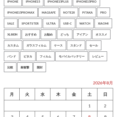
IPHONE
IPHONE15
IPHONE15PLUS
IPHONE15PRO
IPHONE15PROMAX
MAGSAFE
NOTE20
PITAKA
PRO
SALE
SPORTSTER
ULTRA
USB-C
WATCH
XIAOMI
XL883N
おすすめ
お勧め
どっち
アイアン
オススメ
カスタム
ガラスフィルム
ケース
スタンド
セール
バンド
ピタカ
フィルム
モバイルバッテリー
レビュー
比較
耐衝撃
開封
2026年8月
月
火
水
木
金
土
日
1
2
3
4
5
6
7
8
9