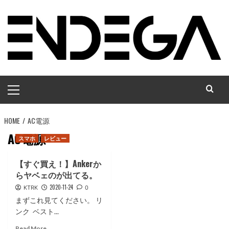
コ
ン
テ
ン
ツ
へ
メ
ス
イ
キ
ン
ッ
HOME
メ
AC電源
プ
ニ
AC電源
スマホ
レビュー
ュ
ー
【すぐ買え！】Ankerか
らヤベェのが出てる。
2020-11-24
KTRK
0
まずこれ見てください。 リ
ンク ベスト...
Read
Read More