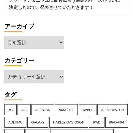
デザートチタニウムに最も似合う最高のケースがついに
決定したので、発表させていただきます！
アーカイブ
ア
ー
カ
カテゴリー
イ
ブ
カ
テ
ゴ
タグ
リ
ー
5G
AIR
AIRPODS
AMAZFIT
APPLE
APPLEWATCH
AULUMU
GALAXY
HARLEY-DAVIDSON
IPAD
IPADAIR4