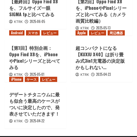
【最終回】Oppo Find X8
【第2回】Oppo Find X8
を、フルサイズ一眼
を、iPhoneやPixelシリー
SIGMA fpと比べてみる
ズと比べてみる（カメラ
画質比較編）
2025-06-05
KTRK
2025-05-13
KTRK
Android
スマホ
レビュー
Apple
レビュー
周辺機器
【第1回】特別企画：
超コンパクトになる
Oppo Find X8を、iPhone
【KUXIU X40】は折り畳
やPixelシリーズと比べて
み式3in1充電器の決定版
みる
かもしれない…
2025-05-01
2025-04-23
KTRK
KTRK
iPhone
ケース
レビュー
デザートチタニウムに最
も似合う最高のケースが
ついに決定したので、発
表させていただきます！
2025-04-22
KTRK