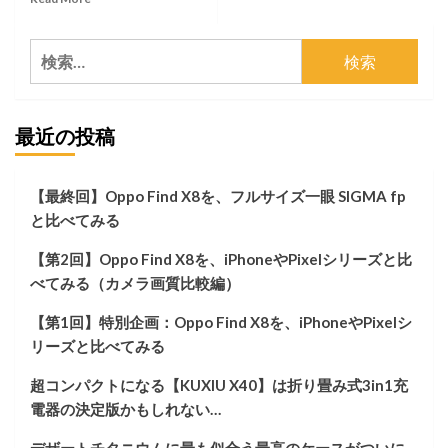
more
about
検
【す
ぐ
索:
買
え！】
最近の投稿
Anker
か
ら
ヤ
【最終回】Oppo Find X8を、フルサイズ一眼 SIGMA fp
ベ
と比べてみる
ェ
の
【第2回】Oppo Find X8を、iPhoneやPixelシリーズと比
が
出
べてみる（カメラ画質比較編）
て
る。
【第1回】特別企画：Oppo Find X8を、iPhoneやPixelシ
リーズと比べてみる
超コンパクトになる【KUXIU X40】は折り畳み式3in1充
電器の決定版かもしれない…