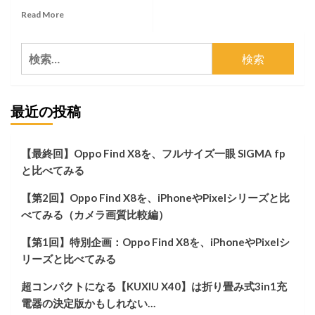
Read
Read More
more
about
検
生
活
索:
習
慣
最近の投稿
が
一
変
す
【最終回】Oppo Find X8を、フルサイズ一眼 SIGMA fp
る
と比べてみる
最
強
【第2回】Oppo Find X8を、iPhoneやPixelシリーズと比
＆
超
べてみる（カメラ画質比較編）
絶
コ
【第1回】特別企画：Oppo Find X8を、iPhoneやPixelシ
ス
リーズと比べてみる
パ
の
超コンパクトになる【KUXIU X40】は折り畳み式3in1充
ス
電器の決定版かもしれない…
マ