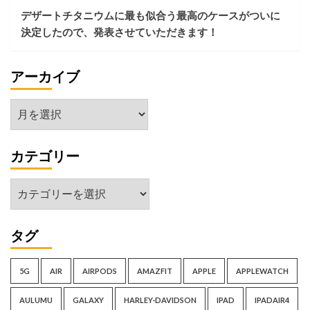
ー
デザートチタニウムに最も似合う最高のケースがついに
ト
決定したので、発表させていただきます！
ウ
ォ
ッ
アーカイブ
チ：
Mi
Watch
ア
を
ー
探
る！
カ
カテゴリー
イ
ブ
カ
テ
ゴ
タグ
リ
ー
5G
AIR
AIRPODS
AMAZFIT
APPLE
APPLEWATCH
AULUMU
GALAXY
HARLEY-DAVIDSON
IPAD
IPADAIR4