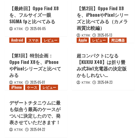
【最終回】Oppo Find X8
【第2回】Oppo Find X8
を、フルサイズ一眼
を、iPhoneやPixelシリー
SIGMA fpと比べてみる
ズと比べてみる（カメラ
画質比較編）
2025-06-05
KTRK
2025-05-13
KTRK
Android
スマホ
レビュー
Apple
レビュー
周辺機器
【第1回】特別企画：
超コンパクトになる
Oppo Find X8を、iPhone
【KUXIU X40】は折り畳
やPixelシリーズと比べて
み式3in1充電器の決定版
みる
かもしれない…
2025-05-01
2025-04-23
KTRK
KTRK
iPhone
ケース
レビュー
デザートチタニウムに最
も似合う最高のケースが
ついに決定したので、発
表させていただきます！
2025-04-22
KTRK