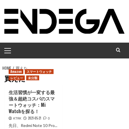
コ
ン
テ
ン
ツ
へ
メ
ス
イ
キ
ン
ッ
HOME
メ
買えた
プ
Amazon
スマートウォッチ
ニ
買えた
レビュー
未分類
ュ
ー
生活習慣が一変する最
強＆超絶コスパのスマ
ートウォッチ：Mi
Watchを探る！
2021-05-21
KTRK
0
先日、Redmi Note 10 Pro...