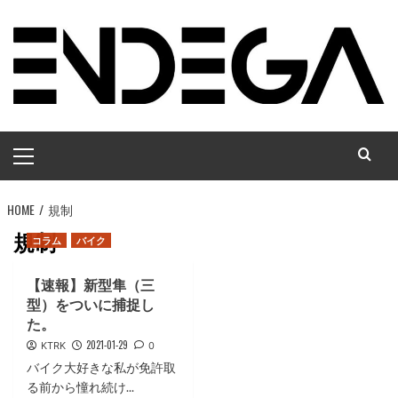
コ
ン
テ
ン
ツ
へ
メ
ス
イ
キ
ン
ッ
HOME
メ
規制
プ
ニ
規制
コラム
バイク
ュ
ー
【速報】新型隼（三
型）をついに捕捉し
た。
2021-01-29
KTRK
0
バイク大好きな私が免許取
る前から憧れ続け...