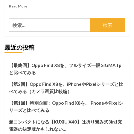
Read
Read More
more
about
検
【速
報】
索:
新
型
最近の投稿
隼
（三
型）
を
【最終回】Oppo Find X8を、フルサイズ一眼 SIGMA fp
つ
と比べてみる
い
に
【第2回】Oppo Find X8を、iPhoneやPixelシリーズと比
捕
捉
べてみる（カメラ画質比較編）
し
た。
【第1回】特別企画：Oppo Find X8を、iPhoneやPixelシ
リーズと比べてみる
超コンパクトになる【KUXIU X40】は折り畳み式3in1充
電器の決定版かもしれない…