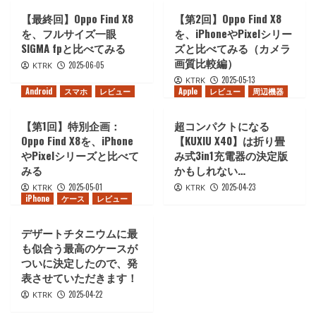
【最終回】Oppo Find X8
【第2回】Oppo Find X8
を、フルサイズ一眼
を、iPhoneやPixelシリー
SIGMA fpと比べてみる
ズと比べてみる（カメラ
画質比較編）
2025-06-05
KTRK
2025-05-13
KTRK
Android
スマホ
レビュー
Apple
レビュー
周辺機器
【第1回】特別企画：
超コンパクトになる
Oppo Find X8を、iPhone
【KUXIU X40】は折り畳
やPixelシリーズと比べて
み式3in1充電器の決定版
みる
かもしれない…
2025-05-01
2025-04-23
KTRK
KTRK
iPhone
ケース
レビュー
デザートチタニウムに最
も似合う最高のケースが
ついに決定したので、発
表させていただきます！
2025-04-22
KTRK