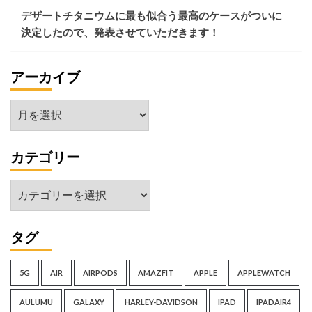
デザートチタニウムに最も似合う最高のケースがついに
決定したので、発表させていただきます！
アーカイブ
ア
ー
カ
カテゴリー
イ
ブ
カ
テ
ゴ
タグ
リ
ー
5G
AIR
AIRPODS
AMAZFIT
APPLE
APPLEWATCH
AULUMU
GALAXY
HARLEY-DAVIDSON
IPAD
IPADAIR4