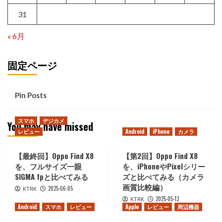
31
« 6月
固定ページ
Pin Posts
スマホ
デジカメ
You may have missed
レビュー
Android
iPhone
カメラ
【最終回】Oppo Find X8
【第2回】Oppo Find X8
を、フルサイズ一眼
を、iPhoneやPixelシリー
SIGMA fpと比べてみる
ズと比べてみる（カメラ
画質比較編）
2025-06-05
KTRK
2025-05-13
KTRK
Android
スマホ
レビュー
Apple
レビュー
周辺機器