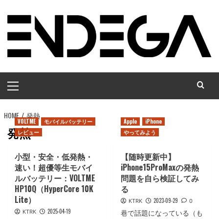
コ
ン
テ
ン
ツ
へ
メ
ス
イ
キ
ン
ッ
HOME
メ
発熱
プ
VOLTME
モバイルバッテリー
Apple
iPhone
ニ
発熱
レビュー
やってみよう
ュ
ー
小型・安全・低発熱・
【随時更新中】
速い！超優等生モバイ
iPhone15ProMaxの発熱
ルバッテリー：VOLTME
問題を自ら検証してみ
HP10Q（HyperCore 10K
る
Lite）
2023-09-29
KTRK
0
2025-04-19
KTRK
巷で話題になっている（も