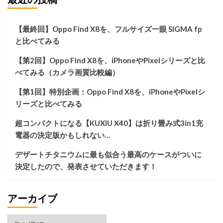
＆
る
ッ
コ
テ
ン
リ
【最終回】Oppo Find X8を、フルサイズ一眼 SIGMA fp
パ
ー：
と比べてみる
ク
VOLTME
ト
HP10Q（HyperCore
【第2回】Oppo Find X8を、iPhoneやPixelシリーズと比
な
10K
ゲ
べてみる（カメラ画質比較編）
Lite）
ー
ミ
【第1回】特別企画：Oppo Find X8を、iPhoneやPixelシ
ン
リーズと比べてみる
グ
ノ
超コンパクトになる【KUXIU X40】は折り畳み式3in1充
ー
電器の決定版かもしれない…
ト
PC：
デザートチタニウムに最も似合う最高のケースがついに
ROG
決定したので、発表させていただきます！
Zephyrus
G14（GA401IV）
が
アーカイブ
凄
い！
ア