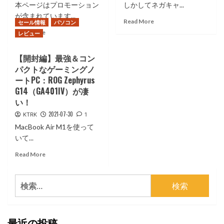
本ページはプロモーション
しかしてネガキャ...
が含まれています...
Read
Read More
セール情報
パソコン
more
Read
Read More
レビュー
about
more
【随
about
【開封編】最強＆コン
時
小
パクトなゲーミングノ
更
型・
新
ートPC：ROG Zephyrus
安
中】
全・
G14（GA401IV）が凄
iPhone15ProMax
低
い！
の
発
2021-07-30
KTRK
1
発
熱・
熱
速
MacBook Air M1を使って
問
い！
いて...
題
超
Read
を
Read More
優
more
自
等
about
ら
生
検
【開
検
モ
封
証
索:
バ
編】
し
イ
最
て
ル
最近の投稿
強
み
バ