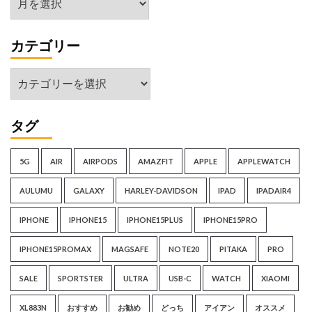
ー
カ
カテゴリー
イ
ブ
カ
テ
ゴ
タグ
リ
ー
5G
AIR
AIRPODS
AMAZFIT
APPLE
APPLEWATCH
AULUMU
GALAXY
HARLEY-DAVIDSON
IPAD
IPADAIR4
IPHONE
IPHONE15
IPHONE15PLUS
IPHONE15PRO
IPHONE15PROMAX
MAGSAFE
NOTE20
PITAKA
PRO
SALE
SPORTSTER
ULTRA
USB-C
WATCH
XIAOMI
XL883N
おすすめ
お勧め
どっち
アイアン
オススメ