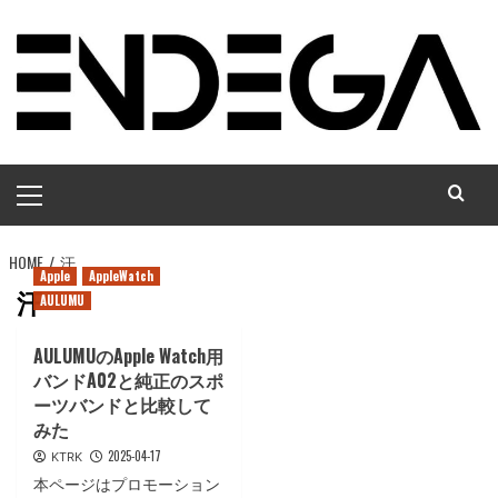
コ
ン
テ
ン
ツ
へ
メ
ス
イ
キ
ン
ッ
HOME
メ
汗
プ
Apple
AppleWatch
ニ
汗
AULUMU
ュ
ー
AULUMUのApple Watch用
バンドA02と純正のスポ
ーツバンドと比較して
みた
2025-04-17
KTRK
本ページはプロモーション