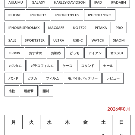
AULUMU
GALAXY
HARLEY-DAVIDSON
IPAD
IPADAIR4
IPHONE
IPHONE15
IPHONE15PLUS
IPHONE15PRO
IPHONE15PROMAX
MAGSAFE
NOTE20
PITAKA
PRO
SALE
SPORTSTER
ULTRA
USB-C
WATCH
XIAOMI
XL883N
おすすめ
お勧め
どっち
アイアン
オススメ
カスタム
ガラスフィルム
ケース
スタンド
セール
バンド
ピタカ
フィルム
モバイルバッテリー
レビュー
比較
耐衝撃
開封
2026年8月
月
火
水
木
金
土
日