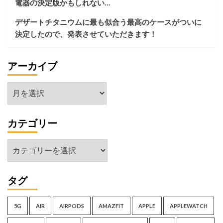
電器の決定版かもしれない…
ド
と
デザートチタニウムに最も似合う最高のケースがついに
比
決定したので、発表させていただきます！
較
し
て
アーカイブ
み
た
ア
ー
カ
カテゴリー
イ
ブ
カ
テ
ゴ
タグ
リ
ー
5G
AIR
AIRPODS
AMAZFIT
APPLE
APPLEWATCH