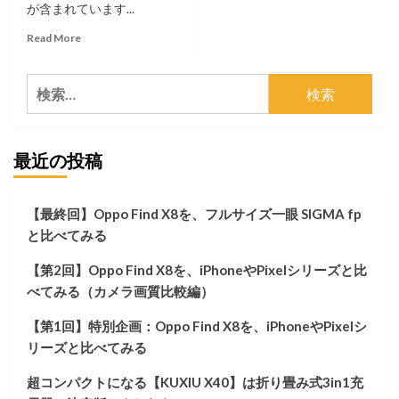
が含まれています...
Read
Read More
more
about
検
AULUMU
の
索:
Apple
Watch
最近の投稿
用
バ
ン
ド
【最終回】Oppo Find X8を、フルサイズ一眼 SIGMA fp
A02
と比べてみる
と
純
【第2回】Oppo Find X8を、iPhoneやPixelシリーズと比
正
の
べてみる（カメラ画質比較編）
ス
ポ
【第1回】特別企画：Oppo Find X8を、iPhoneやPixelシ
ー
リーズと比べてみる
ツ
バ
超コンパクトになる【KUXIU X40】は折り畳み式3in1充
ン