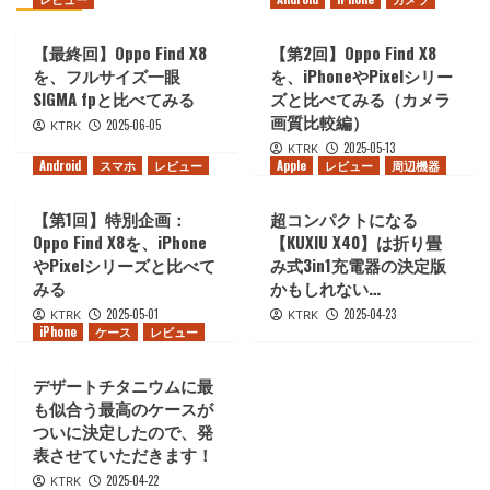
【最終回】Oppo Find X8
【第2回】Oppo Find X8
を、フルサイズ一眼
を、iPhoneやPixelシリー
SIGMA fpと比べてみる
ズと比べてみる（カメラ
画質比較編）
2025-06-05
KTRK
2025-05-13
KTRK
Android
スマホ
レビュー
Apple
レビュー
周辺機器
【第1回】特別企画：
超コンパクトになる
Oppo Find X8を、iPhone
【KUXIU X40】は折り畳
やPixelシリーズと比べて
み式3in1充電器の決定版
みる
かもしれない…
2025-05-01
2025-04-23
KTRK
KTRK
iPhone
ケース
レビュー
デザートチタニウムに最
も似合う最高のケースが
ついに決定したので、発
表させていただきます！
2025-04-22
KTRK