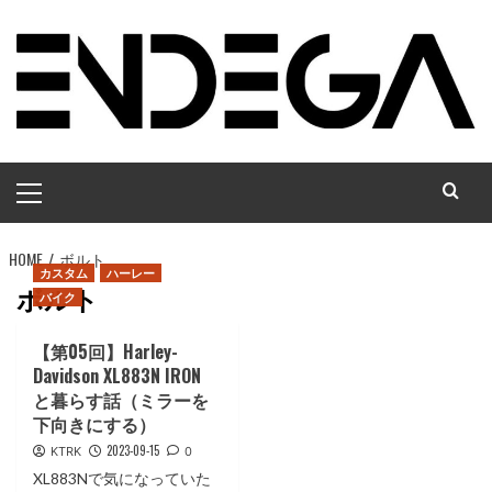
コ
ン
テ
ン
ツ
へ
メ
ス
イ
キ
ン
ッ
HOME
メ
ボルト
プ
カスタム
ハーレー
ニ
ボルト
バイク
ュ
ー
【第05回】Harley-
Davidson XL883N IRON
と暮らす話（ミラーを
下向きにする）
2023-09-15
KTRK
0
XL883Nで気になっていた