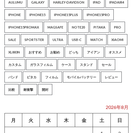
AULUMU
GALAXY
HARLEY-DAVIDSON
IPAD
IPADAIR4
IPHONE
IPHONE15
IPHONE15PLUS
IPHONE15PRO
IPHONE15PROMAX
MAGSAFE
NOTE20
PITAKA
PRO
SALE
SPORTSTER
ULTRA
USB-C
WATCH
XIAOMI
XL883N
おすすめ
お勧め
どっち
アイアン
オススメ
カスタム
ガラスフィルム
ケース
スタンド
セール
バンド
ピタカ
フィルム
モバイルバッテリー
レビュー
比較
耐衝撃
開封
2026年8月
月
火
水
木
金
土
日