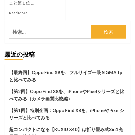
こと第１位 ...
Read
Read More
more
about
検
【第
05
索:
回】
Harley-
最近の投稿
Davidson
XL883N
IRON
と
【最終回】Oppo Find X8を、フルサイズ一眼 SIGMA fp
暮
と比べてみる
ら
す
【第2回】Oppo Find X8を、iPhoneやPixelシリーズと比
話
（ミ
べてみる（カメラ画質比較編）
ラ
ー
【第1回】特別企画：Oppo Find X8を、iPhoneやPixelシ
を
リーズと比べてみる
下
向
超コンパクトになる【KUXIU X40】は折り畳み式3in1充
き