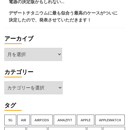
電器の決定版かもしれない…
に
す
デザートチタニウムに最も似合う最高のケースがついに
る）
決定したので、発表させていただきます！
アーカイブ
ア
ー
カ
カテゴリー
イ
ブ
カ
テ
ゴ
タグ
リ
ー
5G
AIR
AIRPODS
AMAZFIT
APPLE
APPLEWATCH