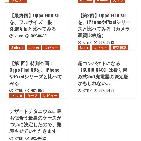
【最終回】Oppo Find X8
【第2回】Oppo Find X8
を、フルサイズ一眼
を、iPhoneやPixelシリー
SIGMA fpと比べてみる
ズと比べてみる（カメラ
画質比較編）
2025-06-05
KTRK
2025-05-13
KTRK
Android
スマホ
レビュー
Apple
レビュー
周辺機器
【第1回】特別企画：
超コンパクトになる
Oppo Find X8を、iPhone
【KUXIU X40】は折り畳
やPixelシリーズと比べて
み式3in1充電器の決定版
みる
かもしれない…
2025-05-01
2025-04-23
KTRK
KTRK
iPhone
ケース
レビュー
デザートチタニウムに最
も似合う最高のケースが
ついに決定したので、発
表させていただきます！
2025-04-22
KTRK