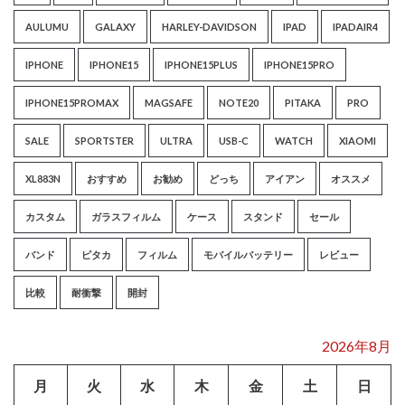
AULUMU
GALAXY
HARLEY-DAVIDSON
IPAD
IPADAIR4
IPHONE
IPHONE15
IPHONE15PLUS
IPHONE15PRO
IPHONE15PROMAX
MAGSAFE
NOTE20
PITAKA
PRO
SALE
SPORTSTER
ULTRA
USB-C
WATCH
XIAOMI
XL883N
おすすめ
お勧め
どっち
アイアン
オススメ
カスタム
ガラスフィルム
ケース
スタンド
セール
バンド
ピタカ
フィルム
モバイルバッテリー
レビュー
比較
耐衝撃
開封
2026年8月
月
火
水
木
金
土
日