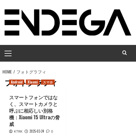
コ
ン
テ
ン
ツ
へ
メ
ス
イ
キ
ン
ッ
HOME
メ
フォトグラフィ
プ
ニ
フォトグラフィ
Android
XIaomi
スマホ
ュ
ー
スマートフォンではな
く、スマートカメラと
呼ぶに相応しい別格
機：Xiaomi 15 Ultraの脅
威
2025-03-24
KTRK
0