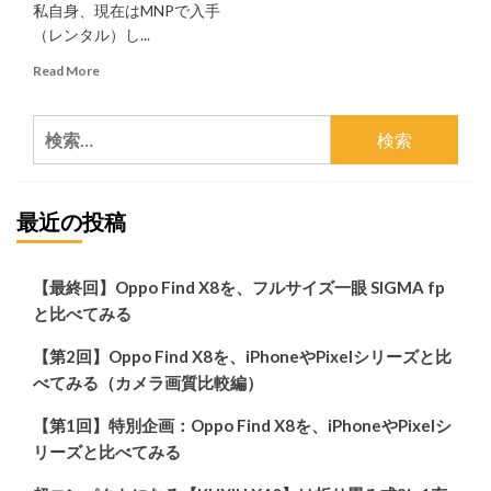
私自身、現在はMNPで入手
（レンタル）し...
Read
Read More
more
about
検
ス
マ
索:
ー
ト
最近の投稿
フ
ォ
ン
で
【最終回】Oppo Find X8を、フルサイズ一眼 SIGMA fp
は
と比べてみる
な
く、
【第2回】Oppo Find X8を、iPhoneやPixelシリーズと比
ス
マ
べてみる（カメラ画質比較編）
ー
ト
【第1回】特別企画：Oppo Find X8を、iPhoneやPixelシ
カ
リーズと比べてみる
メ
ラ