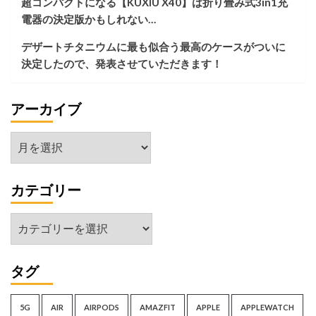
超コンパクトになる【KUXIU X40】は折り畳み式3in1充
と
電器の決定版かもしれない…
呼
ぶ
デザートチタニウムに最も似合う最高のケースがついに
に
決定したので、発表させていただきます！
相
応
し
アーカイブ
い
別
格
ア
機：
ー
Xiaomi
15
カ
Ultra
カテゴリー
イ
の
ブ
脅
カ
威
テ
ゴ
タグ
リ
ー
5G
AIR
AIRPODS
AMAZFIT
APPLE
APPLEWATCH