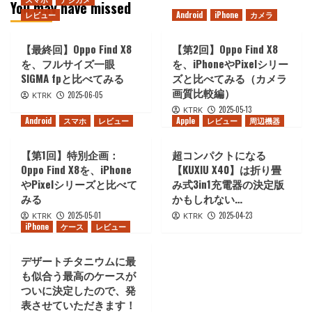
You may have missed
レビュー
Android
iPhone
カメラ
【最終回】Oppo Find X8
【第2回】Oppo Find X8
を、フルサイズ一眼
を、iPhoneやPixelシリー
SIGMA fpと比べてみる
ズと比べてみる（カメラ
画質比較編）
2025-06-05
KTRK
2025-05-13
KTRK
Android
スマホ
レビュー
Apple
レビュー
周辺機器
【第1回】特別企画：
超コンパクトになる
Oppo Find X8を、iPhone
【KUXIU X40】は折り畳
やPixelシリーズと比べて
み式3in1充電器の決定版
みる
かもしれない…
2025-05-01
2025-04-23
KTRK
KTRK
iPhone
ケース
レビュー
デザートチタニウムに最
も似合う最高のケースが
ついに決定したので、発
表させていただきます！